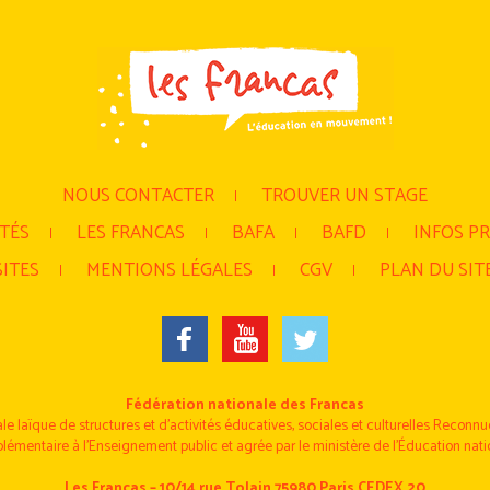
au des cookies
NOUS CONTACTER
TROUVER UN STAGE
TÉS
LES FRANCAS
BAFA
BAFD
INFOS P
ITES
MENTIONS LÉGALES
CGV
PLAN DU SIT
Fédération nationale des Francas
le laïque de structures et d’activités éducatives, sociales et culturelles Reconnue 
émentaire à l’Enseignement public et agrée par le ministère de l’Éducation nati
Les Francas – 10/14 rue Tolain 75980 Paris CEDEX 20