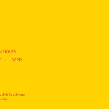
RATIQUES
E
RGPD
d’utilité publique.
onale.