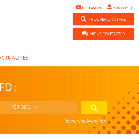
MES FAVORIS
MON COMPTE
TROUVER UN STAGE
NOUS CONTACTER
ACTUALITÉS
FD :
PÉRIODE
Recherche Avancée >>