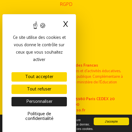
RGPD
X
Masquer le bande
Ce site utilise des cookies et
vous donne le contrôle sur
ceux que vous souhaitez
activer
Fédération nationale des Francas
Fédération nationale laïque de structures et d’activités éducatives,
Tout accepter
sociales et culturelles Reconnue d’utilité publique. Complémentaire à
l’Enseignement public et agrée par le ministère de l’Éducation
nationale.
Tout refuser
Les Francas – 10/14 rue Tolain 75980 Paris CEDEX 20
Personnaliser
01 44 64 21 00
www.francas.asso.fr
Politique de
Copyright@Les Francas
confidentialité
Nous utilisons des cookies pour vous garantir la meilleure
J'accepte
expérience sur notre site. Si vous continuez à utiliser ce dernier,
nous considérerons que vous acceptez l'utilisation de ces cookies.