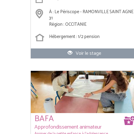
À : Le Périscope - RAMONVILLE SAINT AGNE
31
Région : OCCITANIE
Hébergement : 1/2 pension
Voir le stage
BAFA
Approfondissement animateur
Animer de la petite enfance à l'adolescence