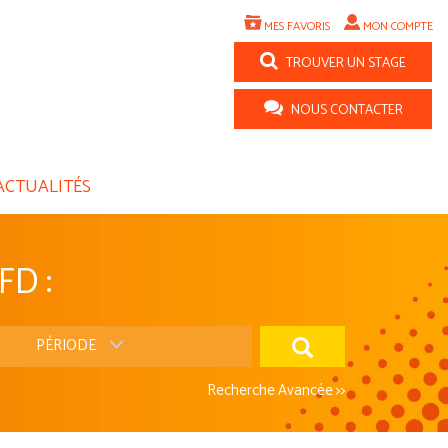
MES FAVORIS
MON COMPTE
TROUVER UN STAGE
NOUS CONTACTER
ACTUALITÉS
FD :
PÉRIODE
Recherche Avancée >>