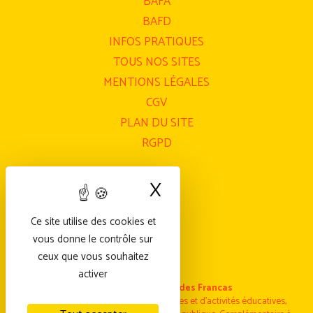
BAFA
BAFD
INFOS PRATIQUES
TOUS NOS SITES
MENTIONS LÉGALES
CGV
PLAN DU SITE
RGPD
X
Masquer le bande
Ce site utilise des cookies et
vous donne le contrôle sur
ceux que vous souhaitez
activer
Fédération nationale des Francas
Fédération nationale laïque de structures et d’activités éducatives,