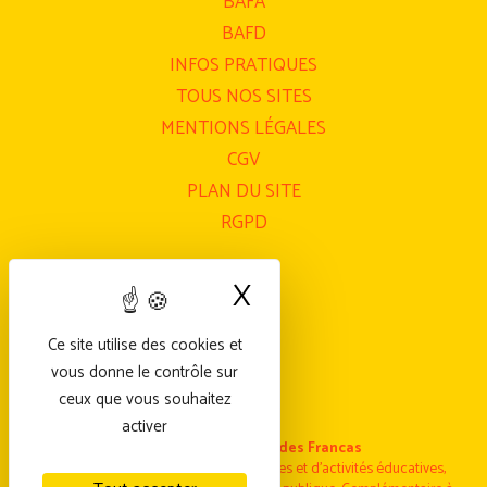
BAFA
BAFD
INFOS PRATIQUES
TOUS NOS SITES
MENTIONS LÉGALES
CGV
PLAN DU SITE
RGPD
X
Masquer le bande
Ce site utilise des cookies et
vous donne le contrôle sur
ceux que vous souhaitez
activer
Fédération nationale des Francas
Fédération nationale laïque de structures et d’activités éducatives,