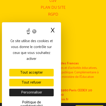
CGV
PLAN DU SITE
RGPD
X
Masquer le bande
Ce site utilise des cookies et
vous donne le contrôle sur
ceux que vous souhaitez
activer
Fédération nationale des Francas
Fédération nationale laïque de structures et d’activités éducatives,
Tout accepter
sociales et culturelles Reconnue d’utilité publique. Complémentaire à
l’Enseignement public et agrée par le ministère de l’Éducation
nationale.
Tout refuser
Les Francas – 10/14 rue Tolain 75980 Paris CEDEX 20
Personnaliser
01 44 64 21 00
www.francas.asso.fr
Politique de
Copyright@Les Francas