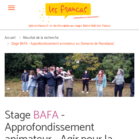
Panneau de gestion des cookies
bafa-lesfrancas.fr : le site d’inscription aux stages Bafa et Bafd des Francas
Accueil
Résultat de la recherche
Stage BAFA - Approfondissement animateur au Domaine de Peyrabazal
Stage
BAFA
-
Approfondissement