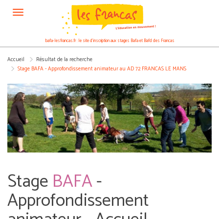
Panneau de gestion des cookies
bafa-lesfrancas.fr : le site d’inscription aux stages Bafa et Bafd des Francas
Accueil
Résultat de la recherche
Stage BAFA - Approfondissement animateur au AD 72 FRANCAS LE MANS
Stage
BAFA
-
Approfondissement